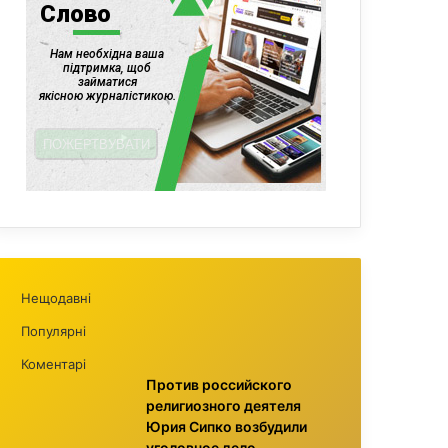
Нещодавні
Популярні
Коментарі
Против российского
религиозного деятеля
Юрия Сипко возбудили
уголовное дело,