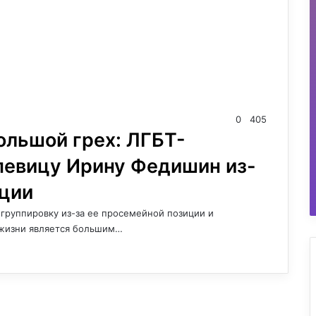
0
405
ольшой грех: ЛГБТ-
певицу Ирину Федишин из-
иции
группировку из-за ее просемейной позиции и
 жизни является большим…