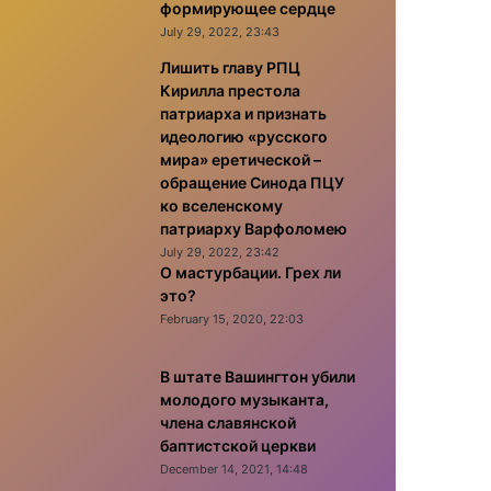
формирующее сердце
July 29, 2022, 23:43
Лишить главу РПЦ
Кирилла престола
патриарха и признать
идеологию «русского
мира» еретической –
обращение Синода ПЦУ
ко вселенскому
патриарху Варфоломею
July 29, 2022, 23:42
О мастурбации. Грех ли
это?
February 15, 2020, 22:03
В штате Вашингтон убили
молодого музыканта,
члена славянской
баптистской церкви
December 14, 2021, 14:48