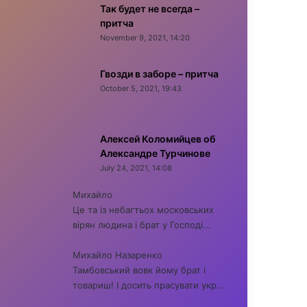
Так будет не всегда –
притча
November 9, 2021, 14:20
Гвозди в заборе – притча
October 5, 2021, 19:43
Алексей Коломийцев об
Александре Турчинове
July 24, 2021, 14:08
Михайло
Це та із небагтьох московських
вірян людина і брат у Господі...
Михайло Назаренко
Тамбовський вовк йому брат і
товариш! І досить прасувати укр...