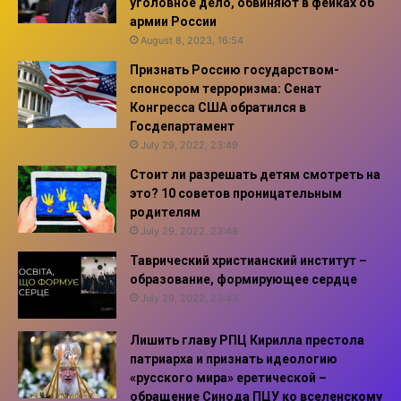
уголовное дело, обвиняют в фейках об
армии России
August 8, 2023, 16:54
Признать Россию государством-
спонсором терроризма: Сенат
Конгресса США обратился в
Госдепартамент
July 29, 2022, 23:49
Стоит ли разрешать детям смотреть на
это? 10 советов проницательным
родителям
July 29, 2022, 23:48
Таврический христианский институт –
образование, формирующее сердце
July 29, 2022, 23:43
Лишить главу РПЦ Кирилла престола
патриарха и признать идеологию
«русского мира» еретической –
обращение Синода ПЦУ ко вселенскому