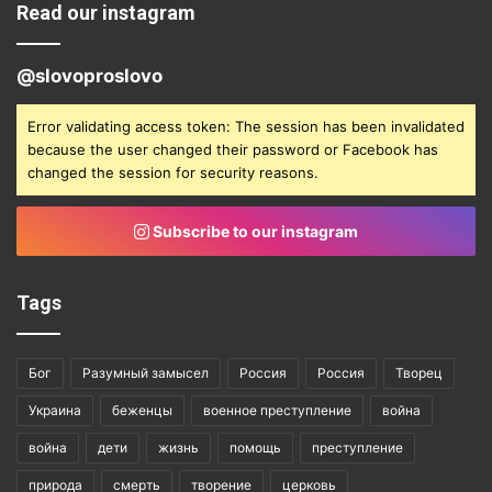
Read our instagram
@slovoproslovo
Error validating access token: The session has been invalidated
because the user changed their password or Facebook has
changed the session for security reasons.
Subscribe to our instagram
Tags
Бог
Разумный замысел
Россия
Россия
Творец
Украина
беженцы
военное преступление
война
война
дети
жизнь
помощь
преступление
природа
смерть
творение
церковь