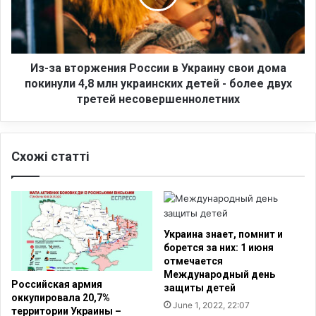
й
в
р
т
о
о
с
р
с
ж
Из-за вторжения России в Украину свои дома
и
е
покинули 4,8 млн украинских детей - более двух
й
н
третей несовершеннолетних
с
и
к
я
о
Р
-
Схожі статті
о
у
с
к
с
р
и
а
и
и
в
Украина знает, помнит и
н
У
борется за них: 1 июня
с
к
отмечается
к
р
Международный день
Российская армия
о
защиты детей
а
оккупировала 20,7%
й
и
June 1, 2022, 22:07
территории Украины –