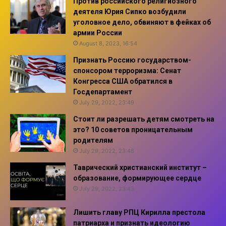
Против российского религиозного
деятеля Юрия Сипко возбудили
уголовное дело, обвиняют в фейках об
армии России
August 8, 2023, 16:54
Признать Россию государством-
спонсором терроризма: Сенат
Конгресса США обратился в
Госдепартамент
July 29, 2022, 23:49
Стоит ли разрешать детям смотреть на
это? 10 советов проницательным
родителям
July 29, 2022, 23:48
Таврический христианский институт –
образование, формирующее сердце
July 29, 2022, 23:43
Лишить главу РПЦ Кирилла престола
патриарха и признать идеологию