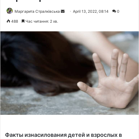
Маргарита Стралківська
S
April 13, 2022, 08:14
0
e
488
Час читання: 2 хв.
n
d
a
n
e
m
a
i
l
Факты изнасилования детей и взрослых в