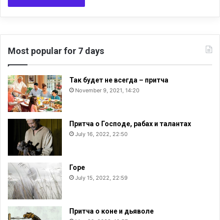
«
е
г
е
у
д
м
в
а
у
Most popular for 7 days
н
х
и
т
т
р
Так будет не всегда – притча
а
е
November 9, 2021, 14:20
р
т
к
е
у
й
Притча о Господе, рабах и талантах
»
н
July 16, 2022, 22:50
е
с
о
Горе
в
July 15, 2022, 22:59
е
р
ш
Притча о коне и дьяволе
е