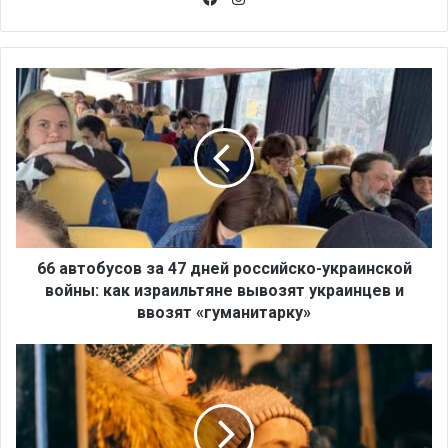
ce
tag
bo
ra
ok
m
6
6
а
в
т
о
б
у
с
о
66 автобусов за 47 дней российско-украинской
в
войны: как израильтяне вывозят украинцев и
з
ввозят «гуманитарку»
а
4
И
7
з
д
-
н
з
е
а