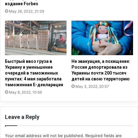
в
н
издание Forbes
о
у
May 26, 2022, 21:39
й
с
н
в
ы
о
:
и
к
д
а
о
к
м
и
а
Быстрый ввоз груза в
Не эвакуация, а похищение:
з
п
Украину и уменьшение
Россия депортировала из
р
о
очередей в таможенных
Украины почти 200 тысяч
а
пунктах: 4 мая заработала
детей на свою территорию
к
и
таможенная Е-декларация
и
May 3, 2022, 20:57
л
н
May 8, 2022, 10:56
ь
у
т
л
я
и
Leave a Reply
н
4
е
,
в
8
Your email address will not be published.
Required fields are
ы
м