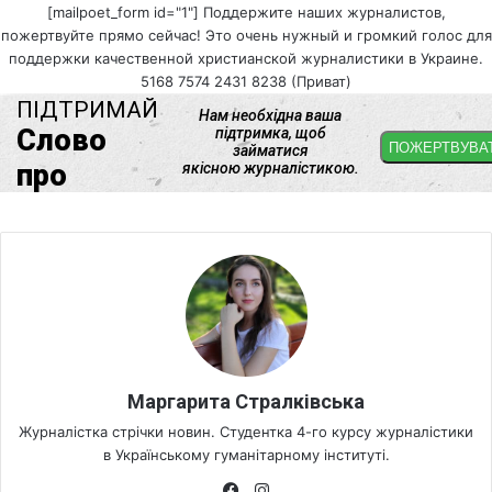
[mailpoet_form id="1"] Поддержите наших журналистов,
пожертвуйте прямо сейчас! Это очень нужный и громкий голос для
поддержки качественной христианской журналистики в Украине.
5168 7574 2431 8238 (Приват)
Маргарита Стралківська
Журналістка стрічки новин. Студентка 4-го курсу журналістики
в Українському гуманітарному інституті.
Fa
Ins