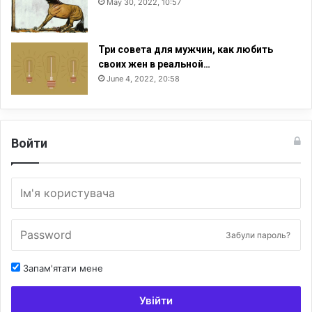
May 30, 2022, 10:57
н
н
о
л
Три совета для мужчин, как любить
е
своих жен в реальной…
т
June 4, 2022, 20:58
н
и
х
Войти
Забули пароль?
Запам'ятати мене
Увійти