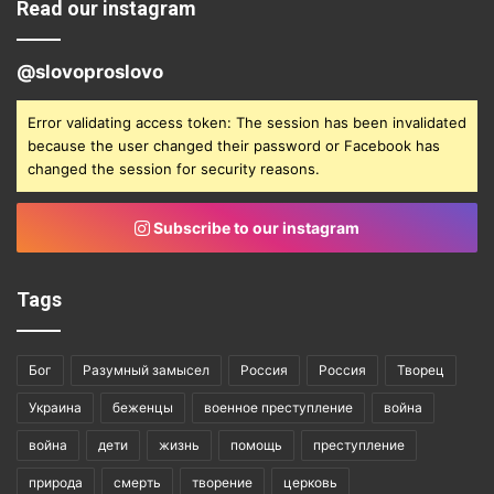
Read our instagram
@slovoproslovo
Error validating access token: The session has been invalidated
because the user changed their password or Facebook has
changed the session for security reasons.
Subscribe to our instagram
Tags
Бог
Разумный замысел
Россия
Россия
Творец
Украина
беженцы
военное преступление
война
война
дети
жизнь
помощь
преступление
природа
смерть
творение
церковь