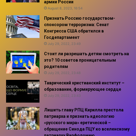
армии России
August 8, 2023, 16:54
Признать Россию государством-
спонсором терроризма: Сенат
Конгресса США обратился в
Госдепартамент
July 29, 2022, 23:49
Стоит ли разрешать детям смотреть на
это? 10 советов проницательным
родителям
July 29, 2022, 23:48
Таврический христианский институт –
образование, формирующее сердце
July 29, 2022, 23:43
Лишить главу РПЦ Кирилла престола
патриарха и признать идеологию
«русского мира» еретической –
обращение Синода ПЦУ ко вселенскому
патриарху Варфоломею