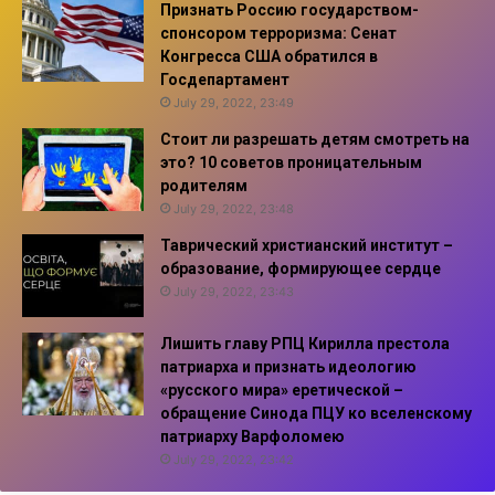
Признать Россию государством-
спонсором терроризма: Сенат
Конгресса США обратился в
Госдепартамент
July 29, 2022, 23:49
Стоит ли разрешать детям смотреть на
это? 10 советов проницательным
родителям
July 29, 2022, 23:48
Таврический христианский институт –
образование, формирующее сердце
July 29, 2022, 23:43
Лишить главу РПЦ Кирилла престола
патриарха и признать идеологию
«русского мира» еретической –
обращение Синода ПЦУ ко вселенскому
патриарху Варфоломею
July 29, 2022, 23:42