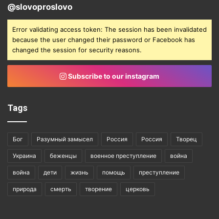
@slovoproslovo
Error validating access token: The session has been invalidated
because the user changed their password or Facebook has
changed the session for security reasons.
Subscribe to our instagram
Tags
Бог
Разумный замысел
Россия
Россия
Творец
Украина
беженцы
военное преступление
война
война
дети
жизнь
помощь
преступление
природа
смерть
творение
церковь