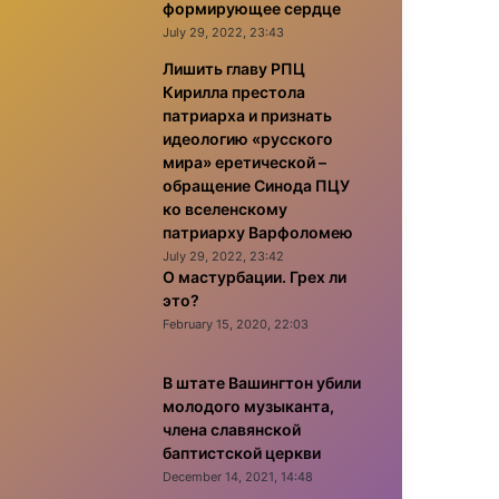
формирующее сердце
July 29, 2022, 23:43
Лишить главу РПЦ
Кирилла престола
патриарха и признать
идеологию «русского
мира» еретической –
обращение Синода ПЦУ
ко вселенскому
патриарху Варфоломею
July 29, 2022, 23:42
О мастурбации. Грех ли
это?
February 15, 2020, 22:03
В штате Вашингтон убили
молодого музыканта,
члена славянской
баптистской церкви
December 14, 2021, 14:48