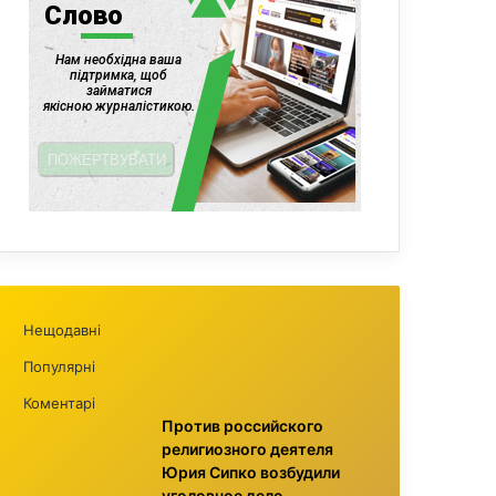
Нещодавні
Популярні
Коментарі
Против российского
религиозного деятеля
Юрия Сипко возбудили
уголовное дело,