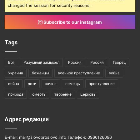
changed the session for security reasons.
Subscribe to our instagram
Tags
Бог
Разумный замысел
Россия
Россия
Творец
Украина
беженцы
военное преступление
война
война
дети
жизнь
помощь
преступление
природа
смерть
творение
церковь
Адрес редакции
E-mail: mail@slovoproslovo.info Телефон: 0966126096