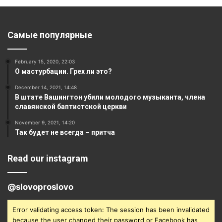
Самые популярные
February 15, 2020, 22:03
О мастурбации. Грех ли это?
December 14, 2021, 14:48
В штате Вашингтон убили молодого музыканта, члена
славянской баптистской церкви
November 9, 2021, 14:20
Так будет не всегда – притча
Read our instagram
@slovoproslovo
Error validating access token: The session has been invalidated
because the user changed their password or Facebook has