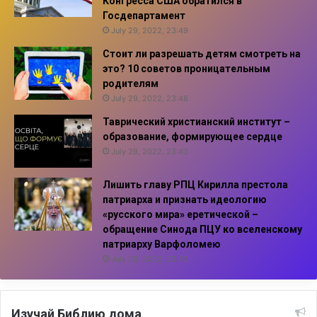
Конгресса США обратился в
Госдепартамент
July 29, 2022, 23:49
Стоит ли разрешать детям смотреть на
это? 10 советов проницательным
родителям
July 29, 2022, 23:48
Таврический христианский институт –
образование, формирующее сердце
July 29, 2022, 23:43
Лишить главу РПЦ Кирилла престола
патриарха и признать идеологию
«русского мира» еретической –
обращение Синода ПЦУ ко вселенскому
патриарху Варфоломею
July 29, 2022, 23:42
Изучай Библию дома