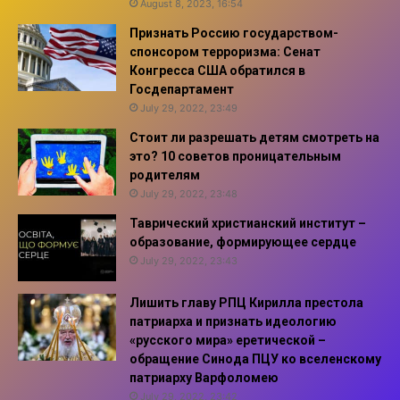
August 8, 2023, 16:54
Признать Россию государством-
спонсором терроризма: Сенат
Конгресса США обратился в
Госдепартамент
July 29, 2022, 23:49
Стоит ли разрешать детям смотреть на
это? 10 советов проницательным
родителям
July 29, 2022, 23:48
Таврический христианский институт –
образование, формирующее сердце
July 29, 2022, 23:43
Лишить главу РПЦ Кирилла престола
патриарха и признать идеологию
«русского мира» еретической –
обращение Синода ПЦУ ко вселенскому
патриарху Варфоломею
July 29, 2022, 23:42