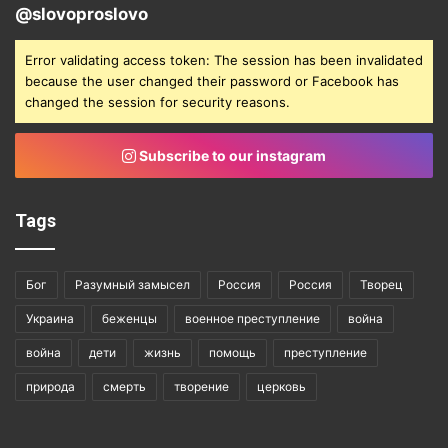
@slovoproslovo
Error validating access token: The session has been invalidated
because the user changed their password or Facebook has
changed the session for security reasons.
Subscribe to our instagram
Tags
Бог
Разумный замысел
Россия
Россия
Творец
Украина
беженцы
военное преступление
война
война
дети
жизнь
помощь
преступление
природа
смерть
творение
церковь