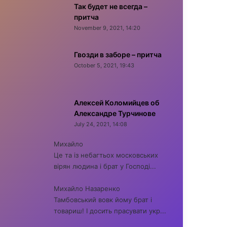
Так будет не всегда –
притча
November 9, 2021, 14:20
Гвозди в заборе – притча
October 5, 2021, 19:43
Алексей Коломийцев об
Александре Турчинове
July 24, 2021, 14:08
Михайло
Це та із небагтьох московських
вірян людина і брат у Господі...
Михайло Назаренко
Тамбовський вовк йому брат і
товариш! І досить прасувати укр...