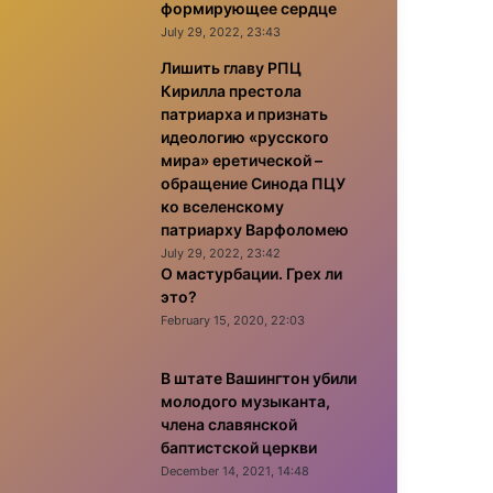
формирующее сердце
July 29, 2022, 23:43
Лишить главу РПЦ
Кирилла престола
патриарха и признать
идеологию «русского
мира» еретической –
обращение Синода ПЦУ
ко вселенскому
патриарху Варфоломею
July 29, 2022, 23:42
О мастурбации. Грех ли
это?
February 15, 2020, 22:03
В штате Вашингтон убили
молодого музыканта,
члена славянской
баптистской церкви
December 14, 2021, 14:48