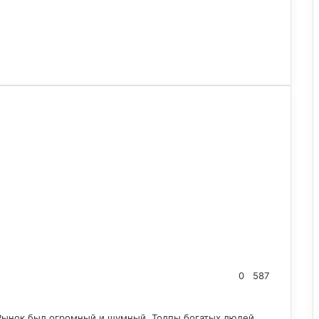
0
587
. Рынок был огромный и шумный. Толпы богатых людей