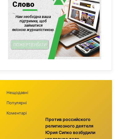
Нещодавні
Популярні
Коментарі
Против российского
религиозного деятеля
Юрия Сипко возбудили
уголовное дело,