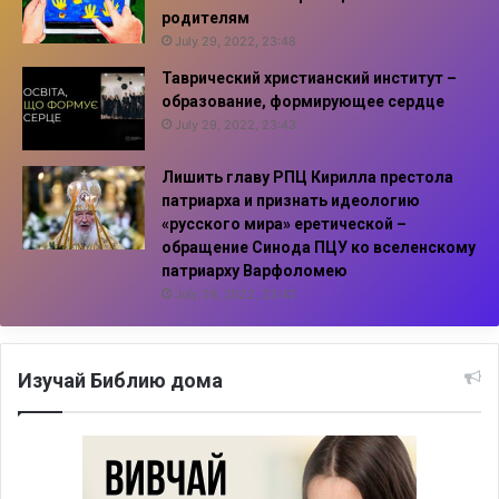
родителям
July 29, 2022, 23:48
Таврический христианский институт –
образование, формирующее сердце
July 29, 2022, 23:43
Лишить главу РПЦ Кирилла престола
патриарха и признать идеологию
«русского мира» еретической –
обращение Синода ПЦУ ко вселенскому
патриарху Варфоломею
July 29, 2022, 23:42
Изучай Библию дома