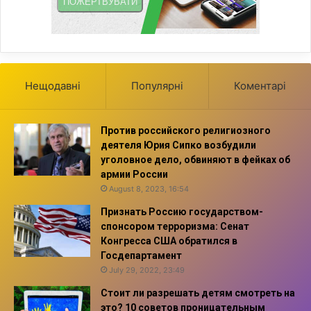
Нещодавні
Популярні
Коментарі
Против российского религиозного
деятеля Юрия Сипко возбудили
уголовное дело, обвиняют в фейках об
армии России
August 8, 2023, 16:54
Признать Россию государством-
спонсором терроризма: Сенат
Конгресса США обратился в
Госдепартамент
July 29, 2022, 23:49
Стоит ли разрешать детям смотреть на
это? 10 советов проницательным