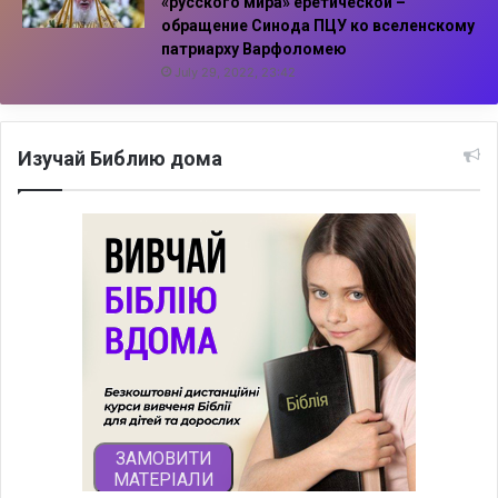
«русского мира» еретической –
обращение Синода ПЦУ ко вселенскому
патриарху Варфоломею
July 29, 2022, 23:42
Изучай Библию дома