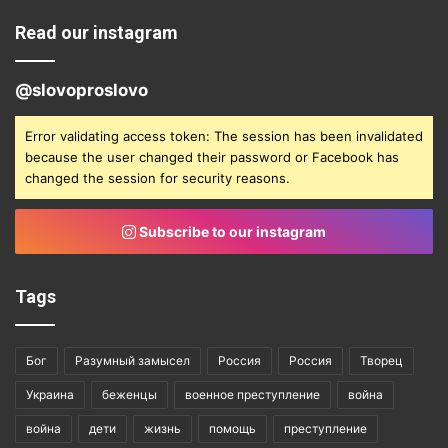
Read our instagram
@slovoproslovo
Error validating access token: The session has been invalidated
because the user changed their password or Facebook has
changed the session for security reasons.
Subscribe to our instagram
Tags
Бог
Разумный замысел
Россия
Россия
Творец
Украина
беженцы
военное преступление
война
война
дети
жизнь
помощь
преступление