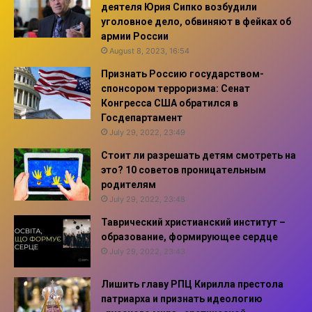
деятеля Юрия Сипко возбудили
уголовное дело, обвиняют в фейках об
армии России
August 8, 2023, 16:54
Признать Россию государством-
спонсором терроризма: Сенат
Конгресса США обратился в
Госдепартамент
July 29, 2022, 23:49
Стоит ли разрешать детям смотреть на
это? 10 советов проницательным
родителям
July 29, 2022, 23:48
Таврический христианский институт –
образование, формирующее сердце
July 29, 2022, 23:43
Лишить главу РПЦ Кирилла престола
патриарха и признать идеологию