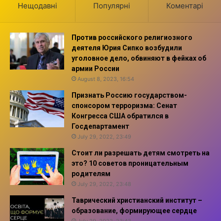
Нещодавні
Популярні
Коментарі
Против российского религиозного
деятеля Юрия Сипко возбудили
уголовное дело, обвиняют в фейках об
армии России
August 8, 2023, 16:54
Признать Россию государством-
спонсором терроризма: Сенат
Конгресса США обратился в
Госдепартамент
July 29, 2022, 23:49
Стоит ли разрешать детям смотреть на
это? 10 советов проницательным
родителям
July 29, 2022, 23:48
Таврический христианский институт –
образование, формирующее сердце