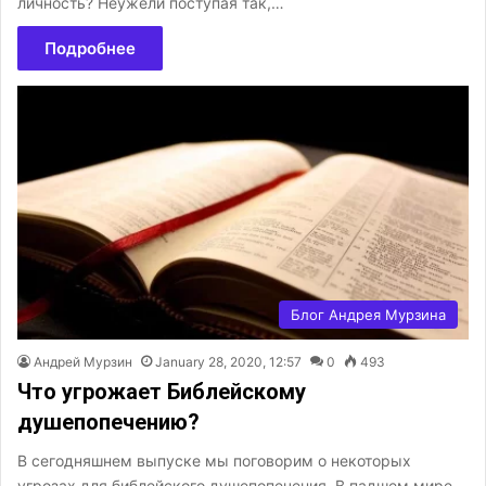
личность? Неужели поступая так,…
Подробнее
Блог Андрея Мурзина
Андрей Мурзин
January 28, 2020, 12:57
0
493
Что угрожает Библейскому
душепопечению?
В сегодняшнем выпуске мы поговорим о некоторых
угрозах для библейского душепопечения. В падшем мире