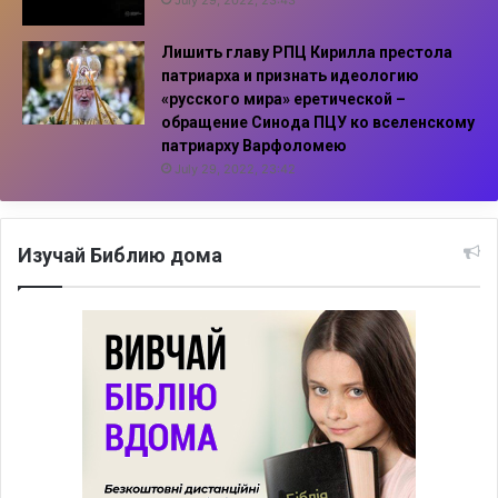
July 29, 2022, 23:43
Лишить главу РПЦ Кирилла престола
патриарха и признать идеологию
«русского мира» еретической –
обращение Синода ПЦУ ко вселенскому
патриарху Варфоломею
July 29, 2022, 23:42
Изучай Библию дома