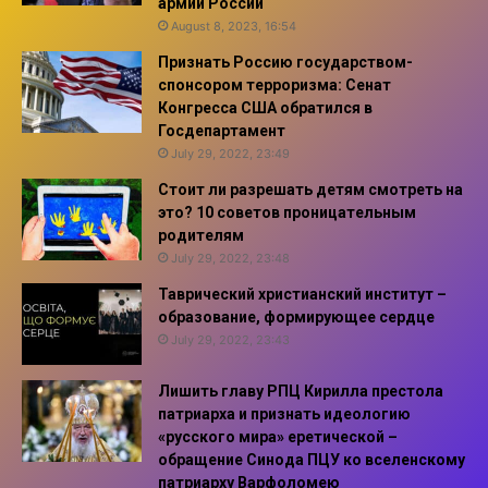
армии России
August 8, 2023, 16:54
Признать Россию государством-
спонсором терроризма: Сенат
Конгресса США обратился в
Госдепартамент
July 29, 2022, 23:49
Стоит ли разрешать детям смотреть на
это? 10 советов проницательным
родителям
July 29, 2022, 23:48
Таврический христианский институт –
образование, формирующее сердце
July 29, 2022, 23:43
Лишить главу РПЦ Кирилла престола
патриарха и признать идеологию
«русского мира» еретической –
обращение Синода ПЦУ ко вселенскому
патриарху Варфоломею