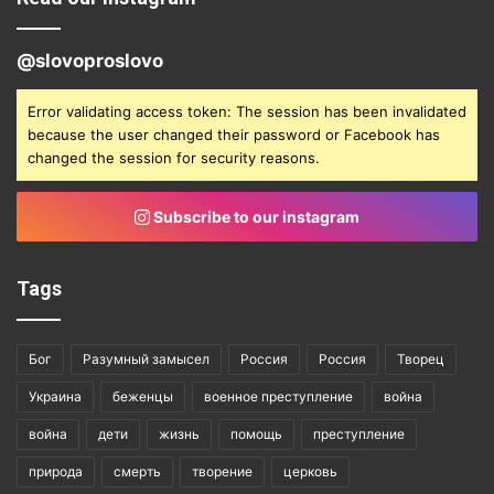
@slovoproslovo
Error validating access token: The session has been invalidated
because the user changed their password or Facebook has
changed the session for security reasons.
Subscribe to our instagram
Tags
Бог
Разумный замысел
Россия
Россия
Творец
Украина
беженцы
военное преступление
война
война
дети
жизнь
помощь
преступление
природа
смерть
творение
церковь