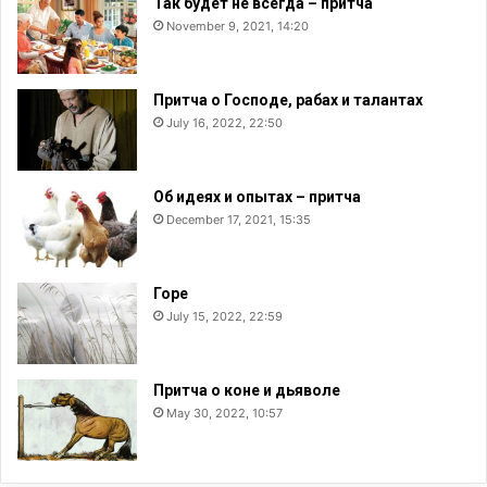
Так будет не всегда – притча
ь
November 9, 2021, 14:20
С
в
я
Притча о Господе, рабах и талантах
щ
July 16, 2022, 22:50
е
н
н
Об идеях и опытах – притча
о
е
December 17, 2021, 15:35
П
и
с
Горе
а
July 15, 2022, 22:59
н
и
е
Притча о коне и дьяволе
с
May 30, 2022, 10:57
р
е
д