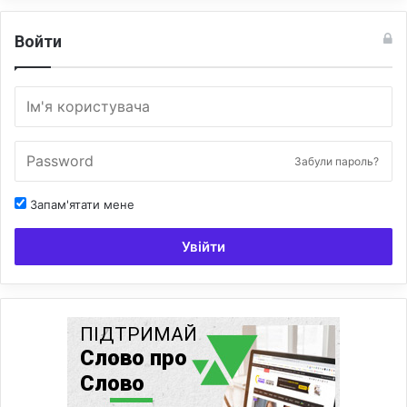
и
м
Войти
у
с
у
л
ь
м
а
Забули пароль?
н
Запам'ятати мене
Увійти