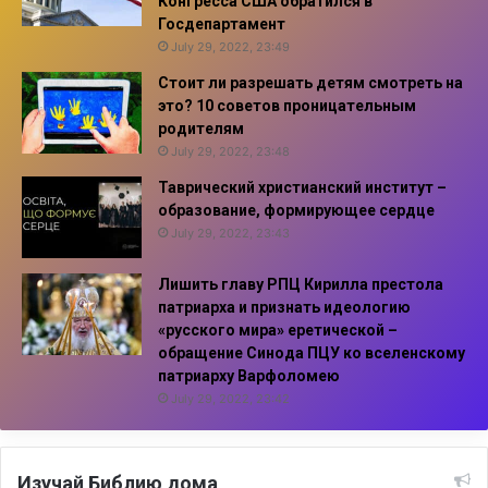
Конгресса США обратился в
Госдепартамент
July 29, 2022, 23:49
Стоит ли разрешать детям смотреть на
это? 10 советов проницательным
родителям
July 29, 2022, 23:48
Таврический христианский институт –
образование, формирующее сердце
July 29, 2022, 23:43
Лишить главу РПЦ Кирилла престола
патриарха и признать идеологию
«русского мира» еретической –
обращение Синода ПЦУ ко вселенскому
патриарху Варфоломею
July 29, 2022, 23:42
Изучай Библию дома