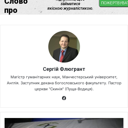
Сергій Флюгрант
Магістр гуманітарних наук, Манчестерський університет,
Англія. Заступник декана богословського факультету. Пастор
церкви "Скинія" (Пуща-Водиця).
Fa
ce
bo
ok
Е
в