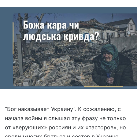
n
d
a
n
e
m
a
i
l
“Бог наказывает Украину”. К сожалению, с
начала войны я слышал эту фразу не только
от «верующих» россиян и их «пасторов», но
среди многих братьев и сестер в Украине.