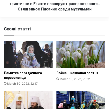
к
о
христиане в Египте планируют распространить
и
т
Священное Писание среди мусульман
С
«
а
Г
м
о
а
Схожі статті
л
р
о
я
с
н
а
и
м
н
у
а
ч
Ф
е
р
н
Памятка порядочного
Война – незваная гостья
а
и
переселенца
March 10, 2022, 21:22
н
к
March 30, 2022, 22:17
к
о
л
в
и
-
н
К
Г
о