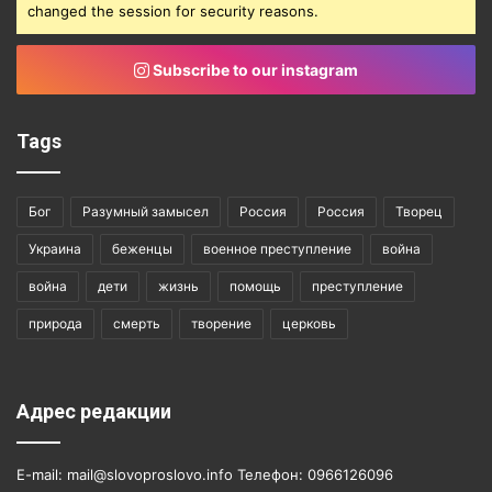
changed the session for security reasons.
Subscribe to our instagram
Tags
Бог
Разумный замысел
Россия
Россия
Творец
Украина
беженцы
военное преступление
война
война
дети
жизнь
помощь
преступление
природа
смерть
творение
церковь
Адрес редакции
E-mail: mail@slovoproslovo.info Телефон: 0966126096