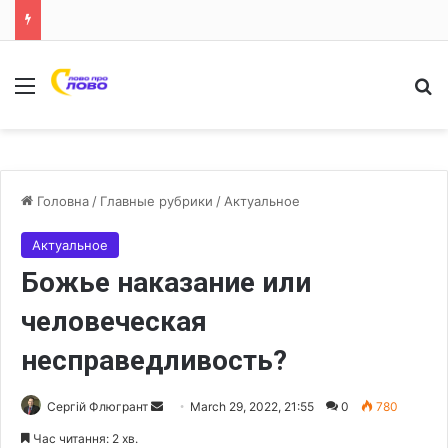
Меню
Ш
Головна
/
Главные рубрики
/
Актуальное
Актуальное
Божье наказание или
человеческая
несправедливость?
Сергій Флюгрант
S
March 29, 2022, 21:55
0
780
e
Час читання: 2 хв.