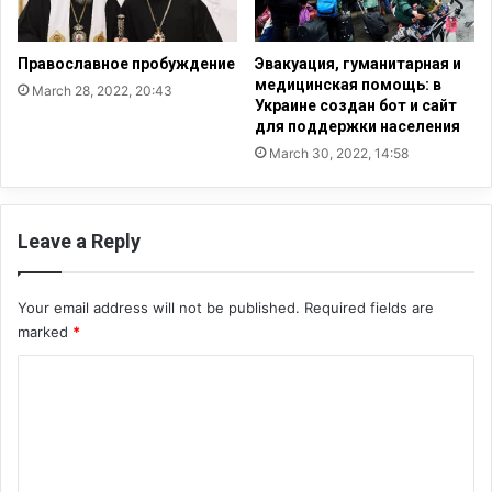
р
р
э
е
м
я
Православное пробуждение
Эвакуация, гуманитарная и
п
»
медицинская помощь: в
March 28, 2022, 20:43
о
:
Украине создан бот и сайт
с
х
для поддержки населения
е
р
March 30, 2022, 14:58
т
и
и
с
л
т
У
и
Leave a Reply
к
а
р
н
а
е
Your email address will not be published.
Required fields are
и
в
marked
*
н
Е
C
у
г
,
и
o
ч
п
m
т
т
о
е
m
б
п