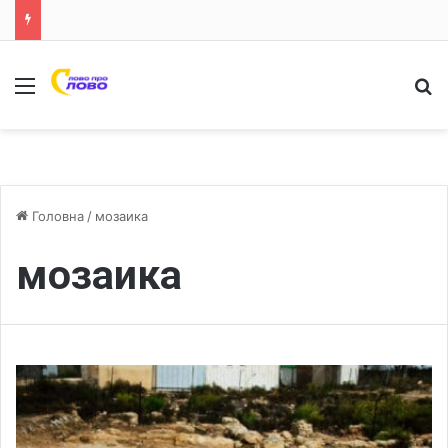
Меню
Ш
Головна
/
мозаика
мозаика