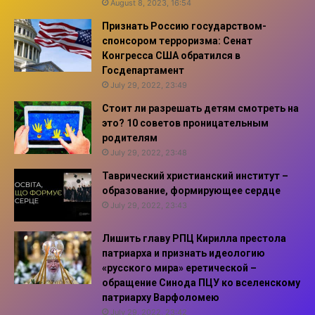
August 8, 2023, 16:54
Признать Россию государством-
спонсором терроризма: Сенат
Конгресса США обратился в
Госдепартамент
July 29, 2022, 23:49
Стоит ли разрешать детям смотреть на
это? 10 советов проницательным
родителям
July 29, 2022, 23:48
Таврический христианский институт –
образование, формирующее сердце
July 29, 2022, 23:43
Лишить главу РПЦ Кирилла престола
патриарха и признать идеологию
«русского мира» еретической –
обращение Синода ПЦУ ко вселенскому
патриарху Варфоломею
July 29, 2022, 23:42