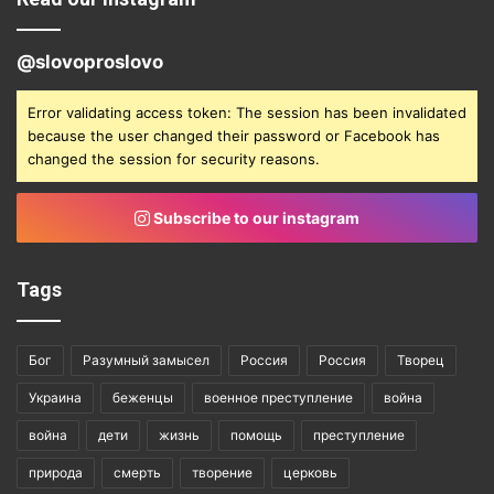
@slovoproslovo
Error validating access token: The session has been invalidated
because the user changed their password or Facebook has
changed the session for security reasons.
Subscribe to our instagram
Tags
Бог
Разумный замысел
Россия
Россия
Творец
Украина
беженцы
военное преступление
война
война
дети
жизнь
помощь
преступление
природа
смерть
творение
церковь