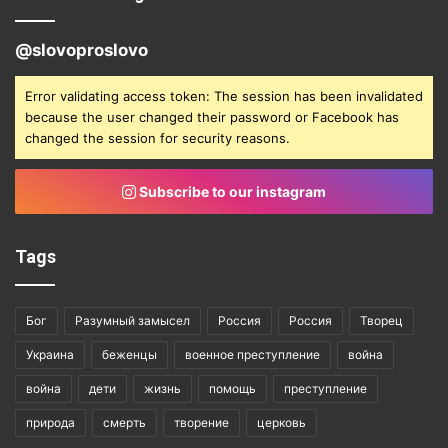
@slovoproslovo
Error validating access token: The session has been invalidated
because the user changed their password or Facebook has
changed the session for security reasons.
Subscribe to our instagram
Tags
Бог
Разумный замысел
Россия
Россия
Творец
Украина
беженцы
военное преступление
война
война
дети
жизнь
помощь
преступление
природа
смерть
творение
церковь