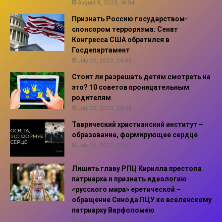
August 8, 2023, 16:54
Признать Россию государством-
спонсором терроризма: Сенат
Конгресса США обратился в
Госдепартамент
July 29, 2022, 23:49
Стоит ли разрешать детям смотреть на
это? 10 советов проницательным
родителям
July 29, 2022, 23:48
Таврический христианский институт –
образование, формирующее сердце
July 29, 2022, 23:43
Лишить главу РПЦ Кирилла престола
патриарха и признать идеологию
«русского мира» еретической –
обращение Синода ПЦУ ко вселенскому
патриарху Варфоломею
July 29, 2022, 23:42