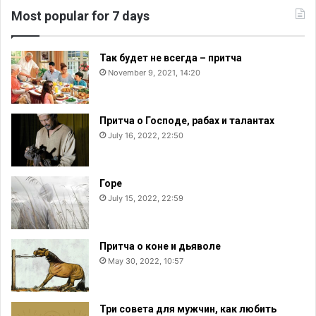
c
Most popular for 7 days
h
f
o
Так будет не всегда – притча
r
November 9, 2021, 14:20
:
Притча о Господе, рабах и талантах
July 16, 2022, 22:50
Горе
July 15, 2022, 22:59
Притча о коне и дьяволе
May 30, 2022, 10:57
Три совета для мужчин, как любить