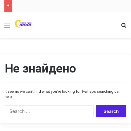
Меню
Ш
Не знайдено
It seems we can’t find what you’re looking for. Perhaps searching can
help.
S
e
a
r