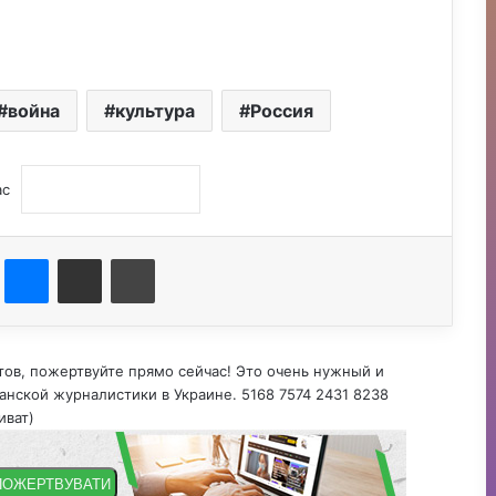
война
культура
Россия
ас
st
Messenger
Поділитися електронною поштою
Друк
тов, пожертвуйте прямо сейчас! Это очень нужный и
нской журналистики в Украине. 5168 7574 2431 8238
иват)