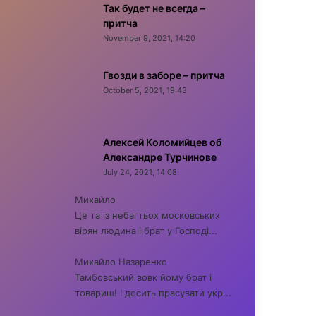
Так будет не всегда –
притча
November 9, 2021, 14:20
Гвозди в заборе – притча
October 5, 2021, 19:43
Алексей Коломийцев об
Александре Турчинове
July 24, 2021, 14:08
Михайло
Це та із небагтьох московських
вірян людина і брат у Господі...
Михайло Назаренко
Тамбовський вовк йому брат і
товариш! І досить прасувати укр...