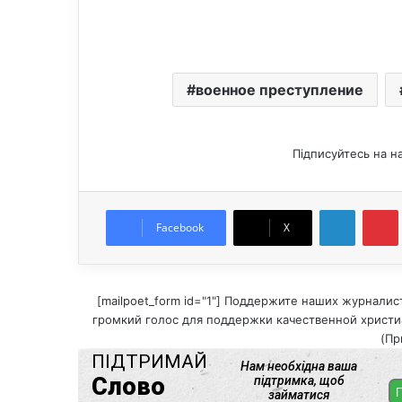
военное преступление
Підписуйтесь на н
LinkedIn
Pintere
Facebook
X
[mailpoet_form id="1"] Поддержите наших журналис
громкий голос для поддержки качественной христиа
(Пр