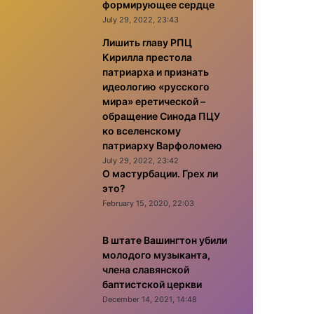
формирующее сердце
July 29, 2022, 23:43
Лишить главу РПЦ
Кирилла престола
патриарха и признать
идеологию «русского
мира» еретической –
обращение Синода ПЦУ
ко вселенскому
патриарху Варфоломею
July 29, 2022, 23:42
О мастурбации. Грех ли
это?
February 15, 2020, 22:03
В штате Вашингтон убили
молодого музыканта,
члена славянской
баптистской церкви
December 14, 2021, 14:48