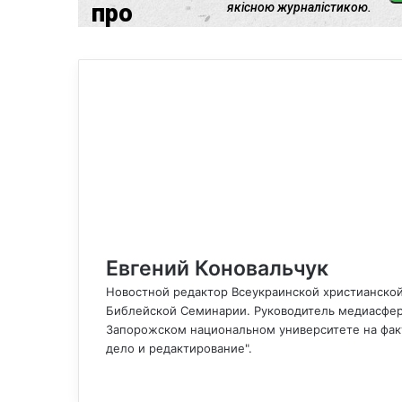
Евгений Коновальчук
Новостной редактор Всеукраинской христианской
Библейской Семинарии. Руководитель медиасфер
Запорожском национальном университете на факу
дело и редактирование".
F
a