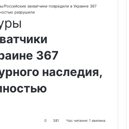
ры
/
Российские захватчики повредили в Украине 367
лностью разрушили
уры
ватчики
раине 367
урного наследия,
олностью
0
381
Час читання: 1 хвилина