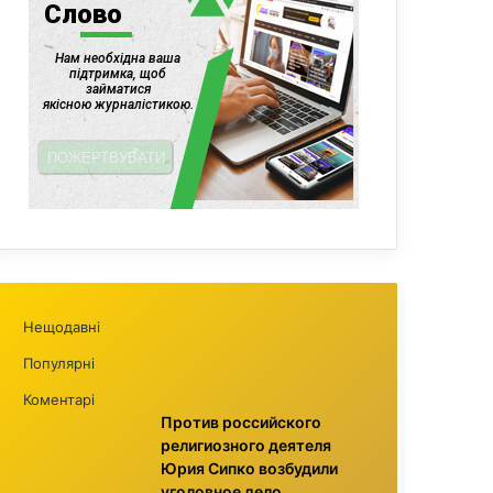
Нещодавні
Популярні
Коментарі
Против российского
религиозного деятеля
Юрия Сипко возбудили
уголовное дело,