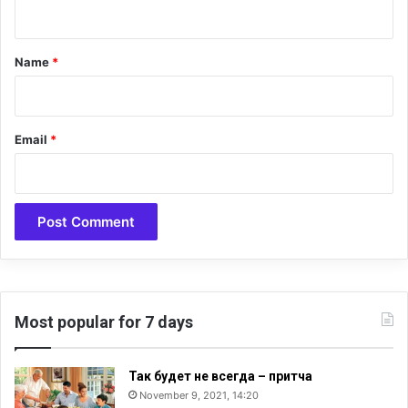
n
о
в
с
е
t
о
н
*
Name
*
ю
н
з
ы
е
х
м
Email
*
е
с
т
а
х
.
Most popular for 7 days
Так будет не всегда – притча
November 9, 2021, 14:20