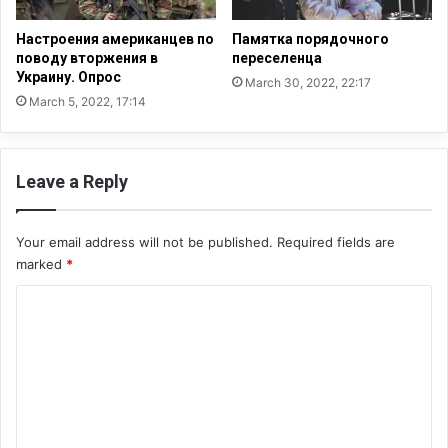
о
з
п
а
Настроения американцев по
Памятка порядочного
р
п
поводу вторжения в
переселенца
а
Украину. Опрос
р
March 30, 2022, 22:17
в
е
March 5, 2022, 17:14
н
т
о
е
г
к
Leave a Reply
о
у
ч
р
л
е
Your email address will not be published.
Required fields are
е
н
marked
*
н
и
с
я
C
т
в
в
o
о
а
б
m
в
щ
m
Е
е
в
с
e
р
т