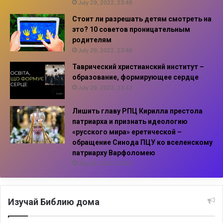
July 29, 2022, 23:49
Стоит ли разрешать детям смотреть на
это? 10 советов проницательным
родителям
July 29, 2022, 23:48
Таврический христианский институт –
образование, формирующее сердце
July 29, 2022, 23:43
Лишить главу РПЦ Кирилла престола
патриарха и признать идеологию
«русского мира» еретической –
обращение Синода ПЦУ ко вселенскому
патриарху Варфоломею
July 29, 2022, 23:42
Изучай Библию дома