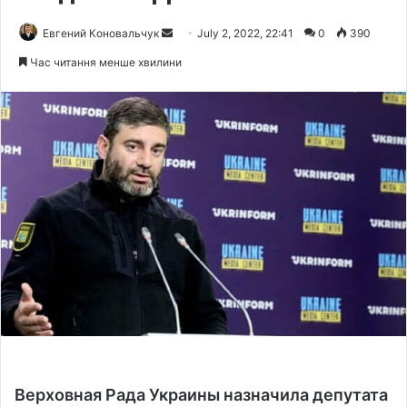
Евгений Коновальчук
S
July 2, 2022, 22:41
0
390
e
Час читання менше хвилини
n
d
a
n
e
m
a
i
l
Верховная Рада Украины назначила депутата