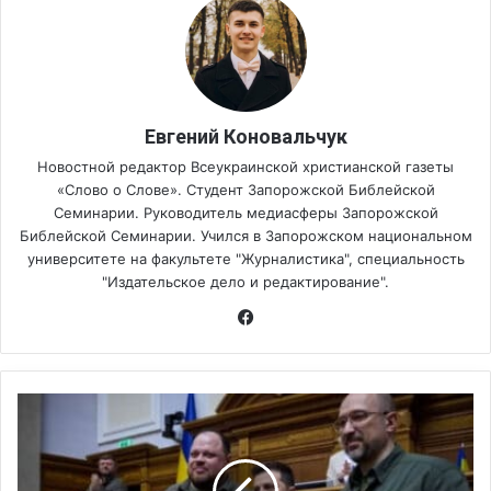
Евгений Коновальчук
Новостной редактор Всеукраинской христианской газеты
«Слово о Слове». Студент Запорожской Библейской
Семинарии. Руководитель медиасферы Запорожской
Библейской Семинарии. Учился в Запорожском национальном
университете на факультете "Журналистика", специальность
"Издательское дело и редактирование".
Fa
ce
bo
ok
В
В
е
р