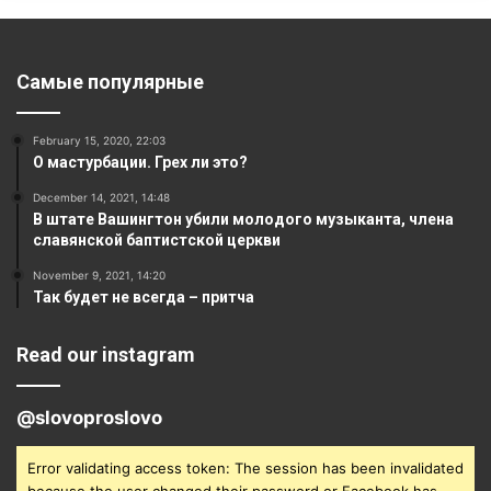
Самые популярные
February 15, 2020, 22:03
О мастурбации. Грех ли это?
December 14, 2021, 14:48
В штате Вашингтон убили молодого музыканта, члена
славянской баптистской церкви
November 9, 2021, 14:20
Так будет не всегда – притча
Read our instagram
@slovoproslovo
Error validating access token: The session has been invalidated
because the user changed their password or Facebook has