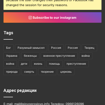
changed the session for security reasons.
Subscribe to our instagram
Tags
Бог
Разумный замысел
Россия
Россия
Творец
Украина
беженцы
военное преступление
война
война
дети
жизнь
помощь
преступление
природа
смерть
творение
церковь
Адрес редакции
E-mail: mail@slovoproslovo.info Телефон: 0966126096