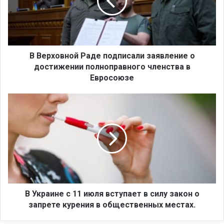
х
о
в
н
о
й
В Верховной Раде подписали заявление о
Р
достижении полноправного членства в
а
Евросоюзе
д
е
В
п
У
о
к
д
р
п
а
и
и
с
н
а
е
л
с
и
1
В Украине с 11 июля вступает в силу закон о
з
1
запрете курения в общественных местах.
а
и
я