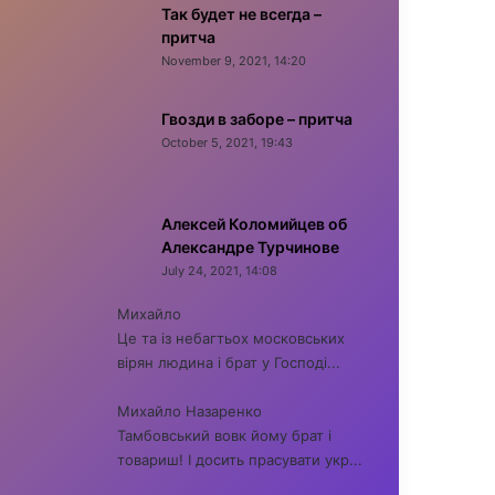
Так будет не всегда –
притча
November 9, 2021, 14:20
Гвозди в заборе – притча
October 5, 2021, 19:43
Алексей Коломийцев об
Александре Турчинове
July 24, 2021, 14:08
Михайло
Це та із небагтьох московських
вірян людина і брат у Господі...
Михайло Назаренко
Тамбовський вовк йому брат і
товариш! І досить прасувати укр...