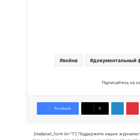
война
документальный 
Підписуйтесь на н
LinkedIn
Pintere
Facebook
X
[mailpoet_form id="1"] Поддержите наших журналис