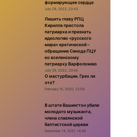
формирующее сердце
July 29, 2022, 23:43
Лишить главу РПЦ
Кирилла престола
патриарха и признать
идеологию «русского
мира» еретической –
обращение Синода ПЦУ
ко вселенскому
патриарху Варфоломею
July 29, 2022, 23:42
О мастурбации. Грех ли
это?
February 15, 2020, 22:03
В штате Вашингтон убили
молодого музыканта,
члена славянской
баптистской церкви
December 14, 2021, 14:48