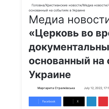
Головна
/
Христианские новости
/
Медиа новости
/
основанный на событиях в Украине
Медиа новост
«Церковь во вр
документальны
основанный на 
Украине
Маргарита Стралківська
S
July 12, 2022, 17:
e
LinkedIn
Pintere
n
Facebook
X
d