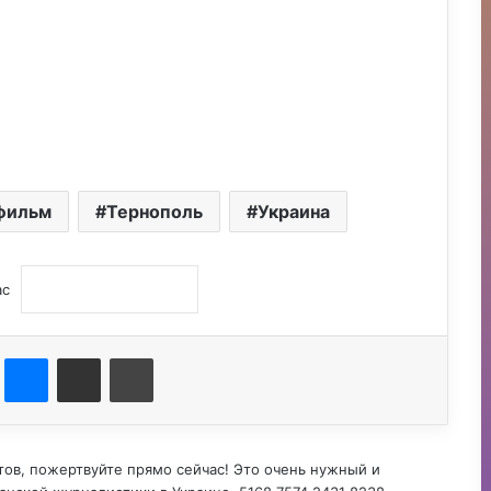
фильм
Тернополь
Украина
ас
st
Messenger
Поділитися електронною поштою
Друк
тов, пожертвуйте прямо сейчас! Это очень нужный и