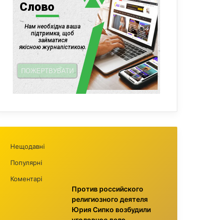
Нещодавні
Популярні
Коментарі
Против российского
религиозного деятеля
Юрия Сипко возбудили
уголовное дело,