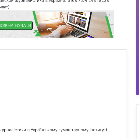
нской журналистики в Украине. 5168 7574 2431 8238
иват)
журналістики в Українському гуманітарному інституті.