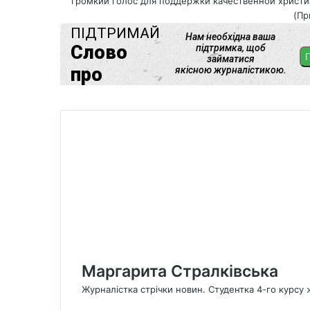
громкий голос для поддержки качественной христиа
(Пр
Маргарита Стралківська
Журналістка стрічки новин. Студентка 4-го курсу 
F