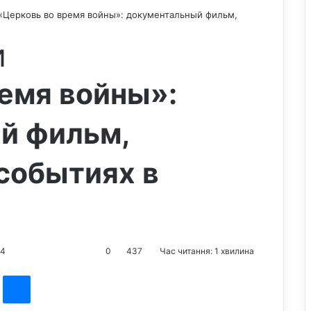
«Церковь во время войны»: документальный фильм,
и
емя войны»:
й фильм,
событиях в
14
0
437
Час читання: 1 хвилина
st
Messenger