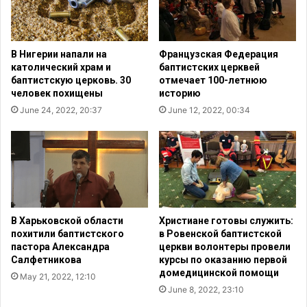
о
д
и
т
В Нигерии напали на
Французская Федерация
е
католический храм и
баптистских церквей
л
баптистскую церковь. 30
отмечает 100-летнюю
е
человек похищены
историю
й
June 24, 2022, 20:37
June 12, 2022, 00:34
с
д
е
т
ь
м
и
-
В Харьковской области
Христиане готовы служить:
Л
похитили баптистского
в Ровенской баптистской
ю
пастора Александра
церкви волонтеры провели
Салфетникова
курсы по оказанию первой
д
домедицинской помощи
м
May 21, 2022, 12:10
и
June 8, 2022, 23:10
л