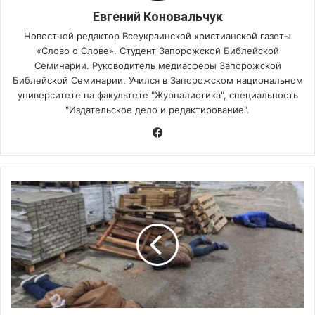
Евгений Коновальчук
Новостной редактор Всеукраинской христианской газеты
«Слово о Слове». Студент Запорожской Библейской
Семинарии. Руководитель медиасферы Запорожской
Библейской Семинарии. Учился в Запорожском национальном
университете на факультете "Журналистика", специальность
"Издательское дело и редактирование".
Fa
ce
bo
ok
Т
е
о
л
о
г
и
я
п