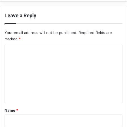
а
Д
Leave a Reply
е
н
и
Your email address will not be published.
Required fields are
с
marked
*
о
в
C
а
o
m
m
e
n
t
*
Name
*