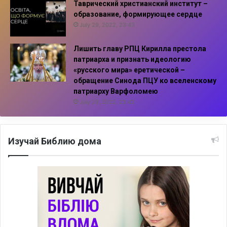
Таврический христианский институт –
образование, формирующее сердце
July 29, 2022, 23:43
Лишить главу РПЦ Кирилла престола
патриарха и признать идеологию
«русского мира» еретической –
обращение Синода ПЦУ ко вселенскому
патриарху Варфоломею
July 29, 2022, 23:42
Изучай Библию дома