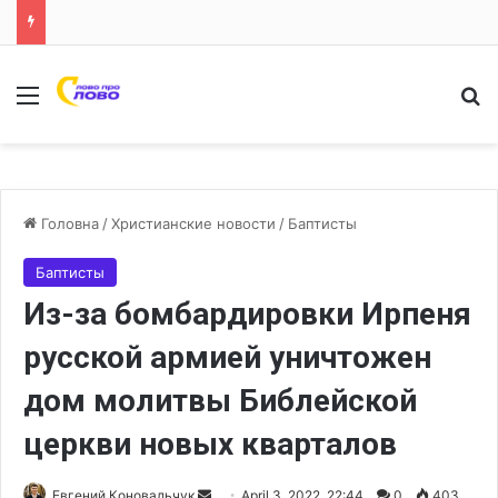
Меню
Ш
Головна
/
Христианские новости
/
Баптисты
Баптисты
Из-за бомбардировки Ирпеня
русской армией уничтожен
дом молитвы Библейской
церкви новых кварталов
Евгений Коновальчук
S
April 3, 2022, 22:44
0
403