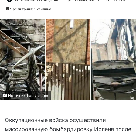
e
Час читання: 1 хвилина
n
d
a
n
e
m
a
i
l
Источник: baptyst.com
Оккупационные войска осуществили
массированную бомбардировку Ирпеня после