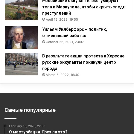
Российские оккупанты эксгумируют
тела в Мариуполе, чтобы скрыть следы
преступлений
April 15, 2022, 19:55
Уильям Уилберфорс – политик,
отменивший рабство
October 26, 2021, 23:07
В результате акции протеста в Херсоне
русские оккупанты покинули центр
города
March 5, 2022, 16:40
Самые популярные
February 15, 2020, 22:03
О мастурбации. Грех ли это?