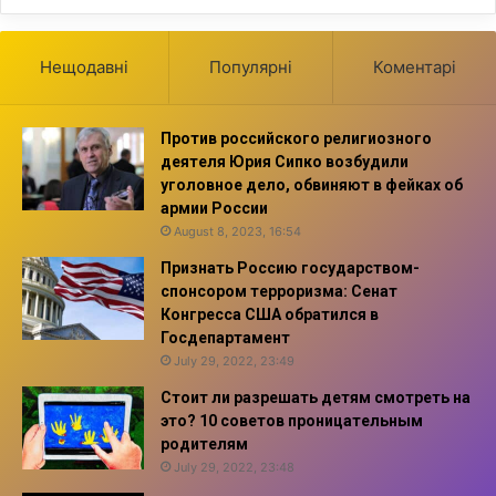
Нещодавні
Популярні
Коментарі
Против российского религиозного
деятеля Юрия Сипко возбудили
уголовное дело, обвиняют в фейках об
армии России
August 8, 2023, 16:54
Признать Россию государством-
спонсором терроризма: Сенат
Конгресса США обратился в
Госдепартамент
July 29, 2022, 23:49
Стоит ли разрешать детям смотреть на
это? 10 советов проницательным
родителям
July 29, 2022, 23:48