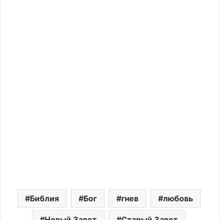
Библия
Бог
гнев
любовь
Новый Завет
Старый Завет