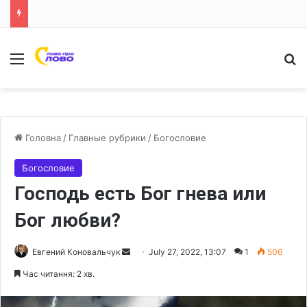
Меню
Ш
Головна
/
Главные рубрики
/
Богословие
Богословие
Господь есть Бог гнева или
Бог любви?
Евгений Коновальчук
S
July 27, 2022, 13:07
1
506
e
Час читання: 2 хв.
n
d