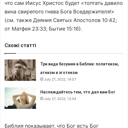
что сам Иисус Христос будет «топтать давило
вина свирепого гнева Бога Вседержителя!»
(см. также Деяния Святых Апостолов 10:42;
от Матфея 23:33; Бытие 15:16).
Схожі статті
Три вида безумия в Библии: политеизм,
атеизм и эготеизм
July 27, 2022, 14:07
Наслаждайтесь тем, что дал вам Бог
July 27, 2022, 13:54
Библия показывает, что Бог есть Бог