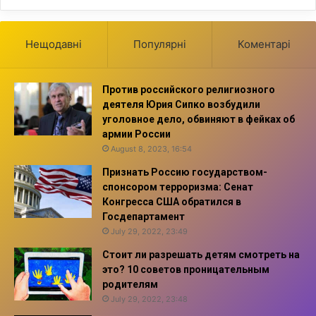
Нещодавні
Популярні
Коментарі
Против российского религиозного
деятеля Юрия Сипко возбудили
уголовное дело, обвиняют в фейках об
армии России
August 8, 2023, 16:54
Признать Россию государством-
спонсором терроризма: Сенат
Конгресса США обратился в
Госдепартамент
July 29, 2022, 23:49
Стоит ли разрешать детям смотреть на
это? 10 советов проницательным
родителям
July 29, 2022, 23:48