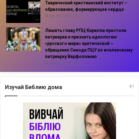
Таврический христианский институт –
образование, формирующее сердце
July 29, 2022, 23:43
Лишить главу РПЦ Кирилла престола
патриарха и признать идеологию
«русского мира» еретической –
обращение Синода ПЦУ ко вселенскому
патриарху Варфоломею
July 29, 2022, 23:42
Изучай Библию дома