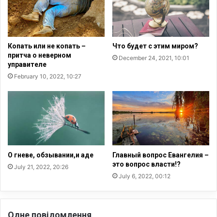
3
4
п
р
Копать или не копать –
Что будет с этим миром?
е
притча о неверном
December 24, 2021, 10:01
с
управителе
т
February 10, 2022, 10:27
у
п
л
е
н
и
я
п
О гневе, обзывании,и аде
Главный вопрос Евангелия –
р
это вопрос власти!?
July 21, 2022, 20:26
о
July 6, 2022, 00:12
т
и
в
у
Одне повідомлення