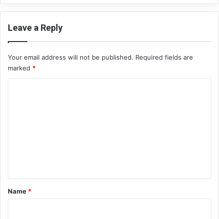
н
а
с
Leave a Reply
л
е
д
Your email address will not be published.
Required fields are
и
marked
*
я
C
o
m
m
e
n
t
*
Name
*