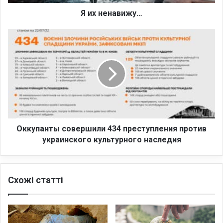
и
ж
Я их ненавижу…
у
…
О
к
к
у
п
а
н
т
ы
с
Оккупанты совершили 434 преступления против
о
украинского культурного наследия
в
е
р
Схожі статті
ш
и
л
и
4