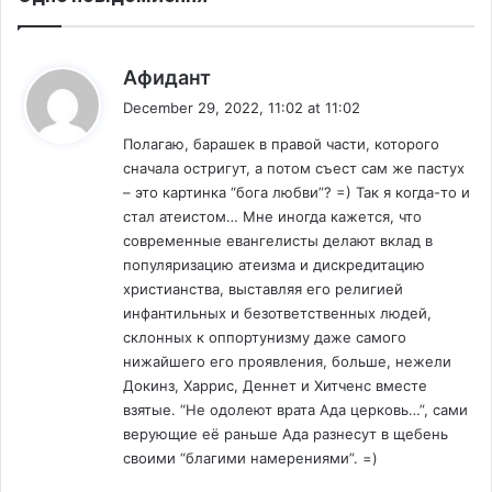
к
р
а
s
Афидант
и
a
н
December 29, 2022, 11:02 at 11:02
y
с
Полагаю, барашек в правой части, которого
s
к
сначала остригут, а потом съест сам же пастух
:
о
– это картинка “бога любви”? =) Так я когда-то и
г
стал атеистом… Мне иногда кажется, что
о
современные евангелисты делают вклад в
к
популяризацию атеизма и дискредитацию
у
христианства, выставляя его религией
л
инфантильных и безответственных людей,
ь
т
склонных к оппортунизму даже самого
у
нижайшего его проявления, больше, нежели
р
Докинз, Харрис, Деннет и Хитченс вместе
н
взятые. “Не одолеют врата Ада церковь…”, сами
о
верующие её раньше Ада разнесут в щебень
г
своими “благими намерениями”. =)
о