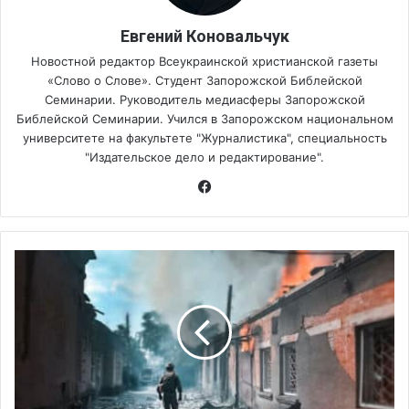
Евгений Коновальчук
Новостной редактор Всеукраинской христианской газеты
«Слово о Слове». Студент Запорожской Библейской
Семинарии. Руководитель медиасферы Запорожской
Библейской Семинарии. Учился в Запорожском национальном
университете на факультете "Журналистика", специальность
"Издательское дело и редактирование".
Fa
ce
bo
ok
Я
и
х
н
е
н
а
в