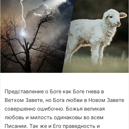
a
n
e
m
a
i
l
Представление о Боге как Боге гнева в
Ветхом Завете, но Бога любви в Новом Завете
совершенно ошибочно. Божья великая
любовь и милость одинаковы во всем
Писании. Так же и Его праведность и