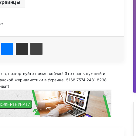
краинцы
ас
st
Messenger
Поділитися електронною поштою
Друк
тов, пожертвуйте прямо сейчас! Это очень нужный и
нской журналистики в Украине. 5168 7574 2431 8238
иват)