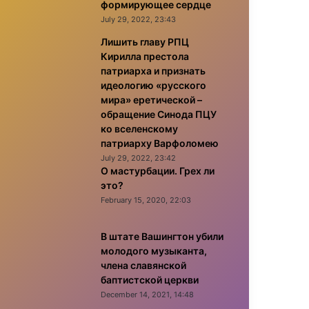
формирующее сердце
July 29, 2022, 23:43
Лишить главу РПЦ
Кирилла престола
патриарха и признать
идеологию «русского
мира» еретической –
обращение Синода ПЦУ
ко вселенскому
патриарху Варфоломею
July 29, 2022, 23:42
О мастурбации. Грех ли
это?
February 15, 2020, 22:03
В штате Вашингтон убили
молодого музыканта,
члена славянской
баптистской церкви
December 14, 2021, 14:48