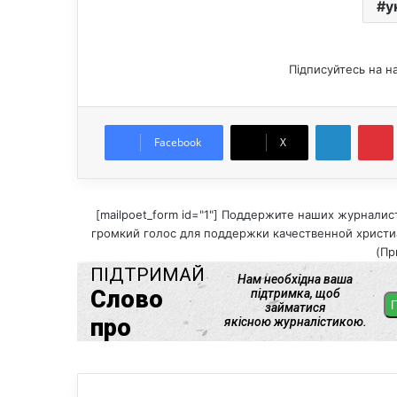
у
Підписуйтесь на н
LinkedIn
Pintere
Facebook
X
[mailpoet_form id="1"] Поддержите наших журналис
громкий голос для поддержки качественной христиа
(Пр