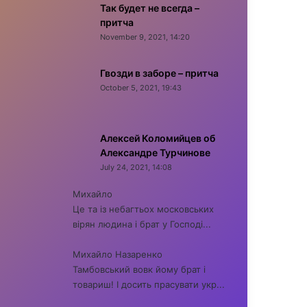
Так будет не всегда –
притча
November 9, 2021, 14:20
Гвозди в заборе – притча
October 5, 2021, 19:43
Алексей Коломийцев об
Александре Турчинове
July 24, 2021, 14:08
Михайло
Це та із небагтьох московських
вірян людина і брат у Господі...
Михайло Назаренко
Тамбовський вовк йому брат і
товариш! І досить прасувати укр...