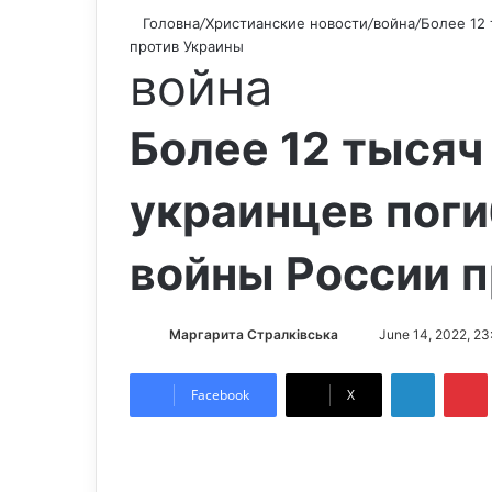
Головна
/
Христианские новости
/
война
/
Более 12
против Украины
война
Более 12 тыся
украинцев поги
войны России 
Маргарита Стралківська
S
June 14, 2022, 23
e
LinkedIn
Pintere
n
Facebook
X
d
a
n