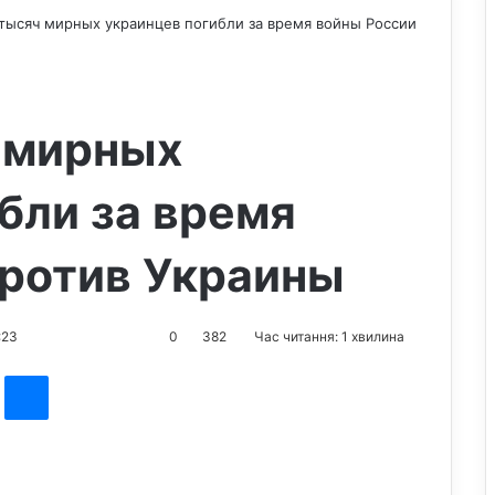
 тысяч мирных украинцев погибли за время войны России
ч мирных
бли за время
против Украины
:23
0
382
Час читання: 1 хвилина
st
Messenger