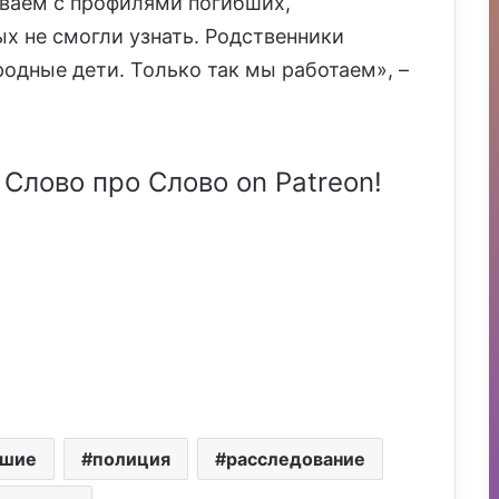
иваем с профилями погибших,
х не смогли узнать. Родственники
одные дети. Только так мы работаем», –
 Слово про Слово on Patreon!
бшие
полиция
расследование