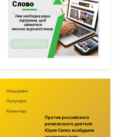
Нещодавні
Популярні
Коментарі
Против российского
религиозного деятеля
Юрия Сипко возбудили
уголовное дело,