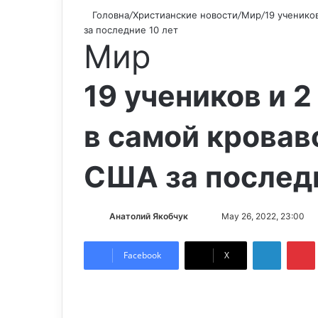
Головна
/
Христианские новости
/
Мир
/
19 ученико
за последние 10 лет
Мир
19 учеников и 
в самой кровав
США за последн
Анатолий Якобчук
F
S
May 26, 2022, 23:00
o
e
LinkedIn
Pintere
l
n
Facebook
X
l
d
o
a
w
n