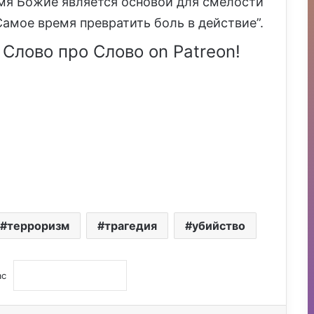
имя Божие является основой для смелости
Самое время превратить боль в действие”.
 Слово про Слово on Patreon!
терроризм
трагедия
убийство
ас