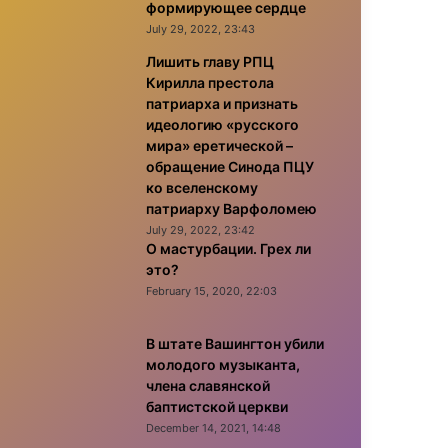
формирующее сердце
July 29, 2022, 23:43
Лишить главу РПЦ
Кирилла престола
патриарха и признать
идеологию «русского
мира» еретической –
обращение Синода ПЦУ
ко вселенскому
патриарху Варфоломею
July 29, 2022, 23:42
О мастурбации. Грех ли
это?
February 15, 2020, 22:03
В штате Вашингтон убили
молодого музыканта,
члена славянской
баптистской церкви
December 14, 2021, 14:48