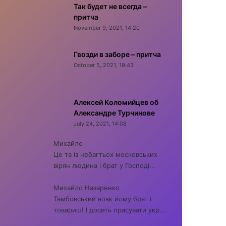
Так будет не всегда –
притча
November 9, 2021, 14:20
Гвозди в заборе – притча
October 5, 2021, 19:43
Алексей Коломийцев об
Александре Турчинове
July 24, 2021, 14:08
Михайло
Це та із небагтьох московських
вірян людина і брат у Господі...
Михайло Назаренко
Тамбовський вовк йому брат і
товариш! І досить прасувати укр...