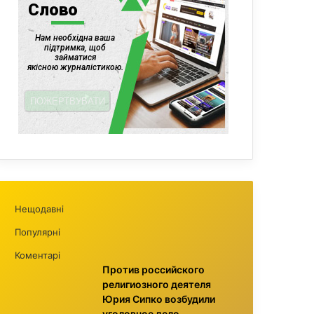
Нещодавні
Популярні
Коментарі
Против российского
религиозного деятеля
Юрия Сипко возбудили
уголовное дело,