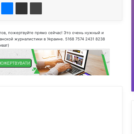
st
Messenger
Поділитися електронною поштою
Друк
тов, пожертвуйте прямо сейчас! Это очень нужный и
нской журналистики в Украине. 5168 7574 2431 8238
иват)