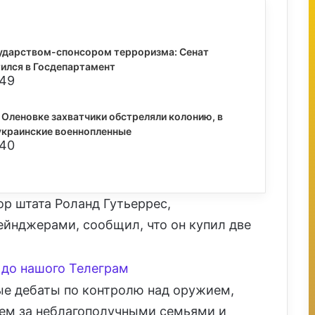
ударством-спонсором терроризма: Сенат
ился в Госдепартамент
:49
 Оленовке захватчики обстреляли колонию, в
украинские военнопленные
:40
ор штата Роланд Гутьеррес,
йнджерами, сообщил, что он купил две
до нашого Телеграм
е дебаты по контролю над оружием,
ем за неблагополучными семьями и