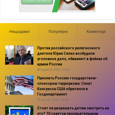
Нещодавні
Популярні
Коментарі
Против российского религиозного
деятеля Юрия Сипко возбудили
уголовное дело, обвиняют в фейках об
армии России
August 8, 2023, 16:54
Признать Россию государством-
спонсором терроризма: Сенат
Конгресса США обратился в
Госдепартамент
July 29, 2022, 23:49
Стоит ли разрешать детям смотреть на
это? 10 советов проницательным