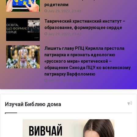
родителям
July 29, 2022, 23:48
Таврический христианский институт –
образование, формирующее сердце
July 29, 2022, 23:43
Лишить главу РПЦ Кирилла престола
патриарха и признать идеологию
«русского мира» еретической –
обращение Синода ПЦУ ко вселенскому
патриарху Варфоломею
July 29, 2022, 23:42
Изучай Библию дома