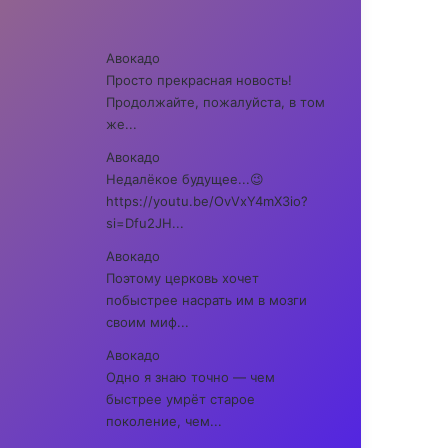
Авокадо
Просто прекрасная новость!
Продолжайте, пожалуйста, в том
же...
Авокадо
Недалёкое будущее...😉
https://youtu.be/OvVxY4mX3io?
si=Dfu2JH...
Авокадо
Поэтому церковь хочет
побыстрее насрать им в мозги
своим миф...
Авокадо
Одно я знаю точно — чем
быстрее умрёт старое
поколение, чем...