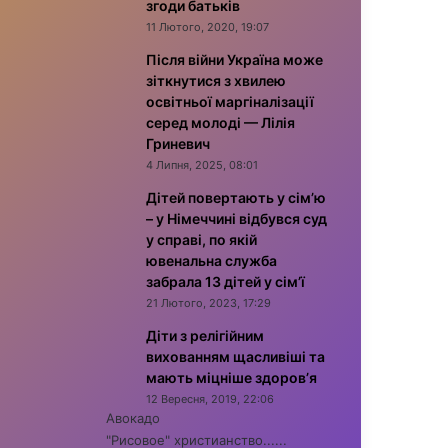
згоди батьків
11 Лютого, 2020, 19:07
Після війни Україна може
зіткнутися з хвилею
освітньої маргіналізації
серед молоді — Лілія
Гриневич
4 Липня, 2025, 08:01
Дітей повертають у сім’ю
– у Німеччині відбувся суд
у справі, по якій
ювенальна служба
забрала 13 дітей у сім’ї
21 Лютого, 2023, 17:29
Діти з релігійним
вихованням щасливіші та
мають міцніше здоров’я
12 Вересня, 2019, 22:06
Авокадо
"Рисовое" христианство......