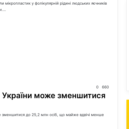
или мікропластик у фолікулярній рідині людських яєчників
ни.…
0
660
я України може зменшитися
е зменшитися до 25,2 млн осіб, що майже вдвічі менше