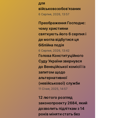
для
військовозобов’язаних
6 Серпня, 2026, 13:57
Преображення Господнє:
чому християни
святкують його 6 серпня і
де могла відбутися ця
біблійна подія
6 Серпня, 2026, 13:42
Голова Конституційного
Суду України звернувся
до Венеційської комісії із
запитом щодо
альтернативної
(невійськової) служби
11 Січня, 2025, 14:57
12 лютого розгляд
законопроекту 2684, який
дозволить підліткам з 14
років міняти стать без